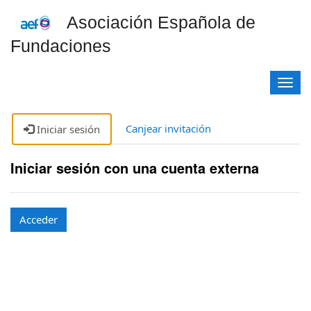
Asociación Española de
Fundaciones
A
l
t
e
Canjear invitación
Iniciar sesión
r
n
Iniciar sesión con una cuenta externa
a
r
n
a
Acceder
v
e
g
a
c
i